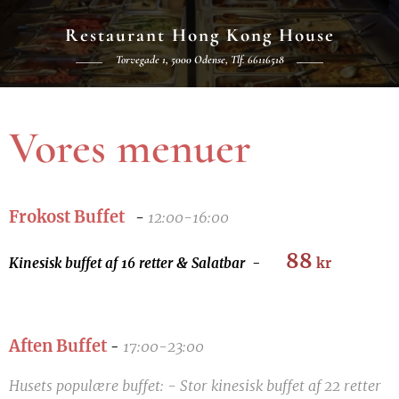
Restaurant Hong Kong House
Torvegade 1, 5000 Odense, Tlf. 66116518
Vores menuer
Frokost Buffet
-
12:00-16:00
88
Kinesisk buffet af 16 retter & Salatbar
-
kr
Aften Buffet
17:00-23:00
-
Husets populære buffet: - Stor kinesisk buffet af 22 retter